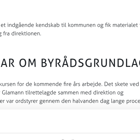
et indgående kendskab til kommunen og fik materialet 
 fra direktionen.
NAR OM BYRÅDSGRUNDLA
kursen for de kommende fire års arbejde. Det skete ved
r Glamann tilrettelagde sammen med direktion og
er var ordstyrer gennem den halvanden dag lange proc
skrift, der tilsammen danner den fælles overskrift Vild 
e en trykfejl. Vard1 er for at få opmærksomhed og for at