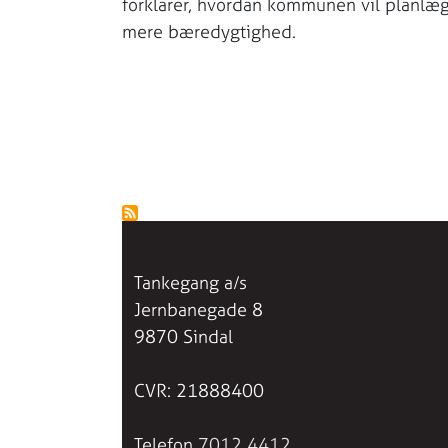
forklarer, hvordan kommunen vil planlæg
mere bæredygtighed.
Tankegang a/s
Jernbanegade 8
9870 Sindal
CVR: 21888400
Telefon
7012 4412