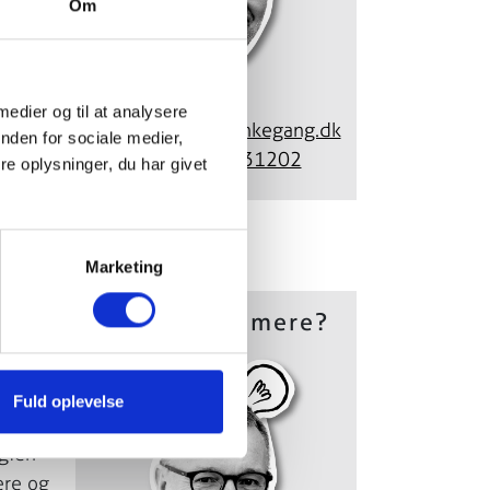
Om
 medier og til at analysere
Email:
stener@tankegang.dk
nden for sociale medier,
Telefon:
53731202
e oplysninger, du har givet
Marketing
Vil du vide mere?
Fuld oplevelse
turen
gien
ere og