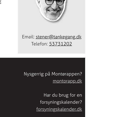
g
Email:
stener@tankegang.dk
Telefon:
53731202
Nysgerrig på Montørappen?
montorapp.dk
Har du brug for en
forsyningskalender?
forsyningskalender.dk