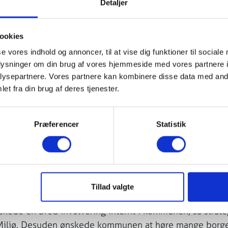
Detaljer
ookies
se vores indhold og annoncer, til at vise dig funktioner til sociale
oplysninger om din brug af vores hjemmeside med vores partnere i
ysepartnere. Vores partnere kan kombinere disse data med andr
et fra din brug af deres tjenester.
SE I NATURSTRATEGI
Præferencer
Statistik
Tillad valgte
, der beskriver Roskilde Kommunes arbejde med og for na
ede en bred involvering internt i kommunen, så strate
og Miljø. Desuden ønskede kommunen at høre mange borg