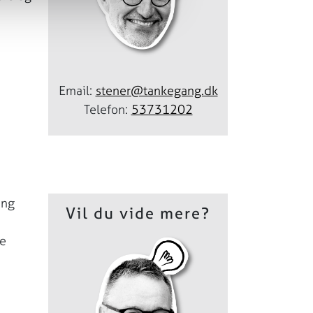
Email:
stener@tankegang.dk
Telefon:
53731202
ing
Vil du vide mere?
te