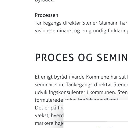
Processen
Tankegangs direktør Stener Glamann har 
visionsseminaret og en grundig forklaring
PROCES OG SEMI
Et enigt byråd i Varde Kommune har sat 
seminar, som Tankegangs direktør Stene
udviklingskonsulenter i kommunen. Sten
formulerede selve byrådsgrundlaget.
Det er på fire punkter med hver sin over
vækst, hverdag og Vard1. Nej, det er ikk
markere høje ambitioner i Varde Byråd.