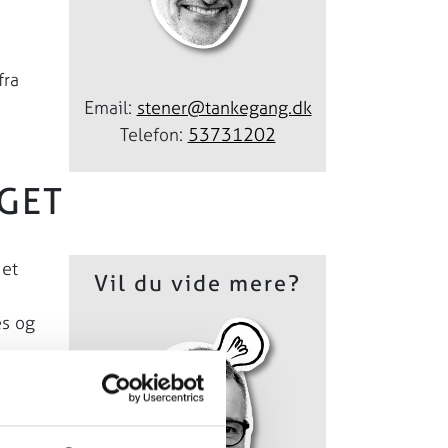
fra
Email:
stener@tankegang.dk
Telefon:
53731202
GET
 et
Vil du vide mere?
es og
med