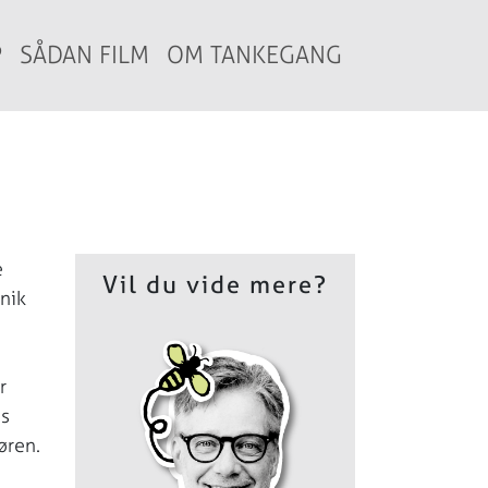
P
SÅDAN FILM
OM TANKEGANG
e
Vil du vide mere?
nik
r
es
øren.