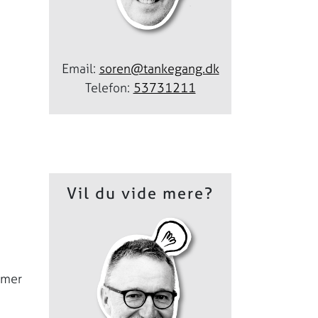
Email:
soren@tankegang.dk
Telefon:
53731211
Vil du vide mere?
mmer