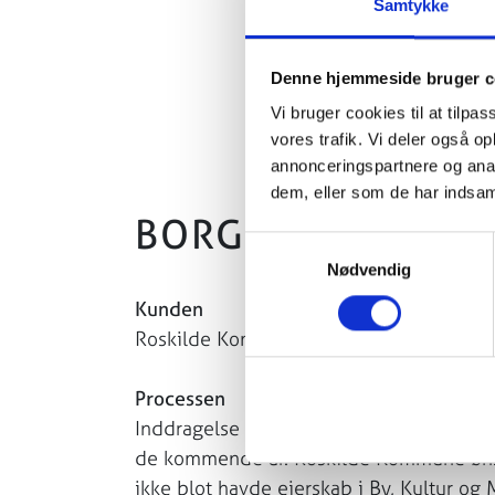
Samtykke
Denne hjemmeside bruger c
Vi bruger cookies til at tilpas
vores trafik. Vi deler også 
annonceringspartnere og anal
dem, eller som de har indsaml
BORGERINDDRAGEL
Samtykkevalg
Nødvendig
Kunden
Roskilde Kommune
Processen
Inddragelse i en ny grøn – blå strategi
de kommende år. Roskilde Kommune ønsk
ikke blot havde ejerskab i By, Kultur 