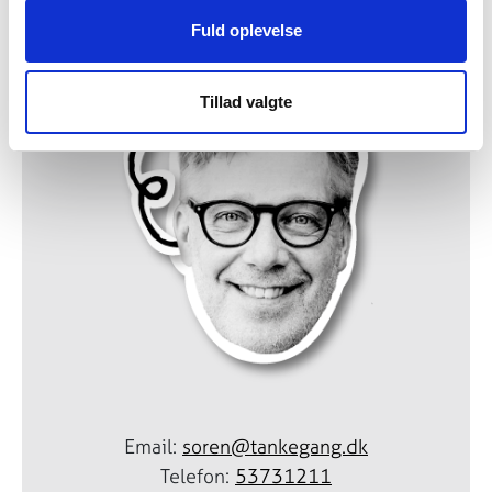
Fuld oplevelse
Tillad valgte
Email:
soren@tankegang.dk
Telefon:
53731211