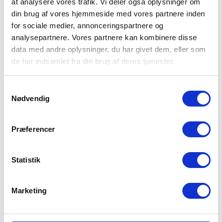
ENVAFORS, Vestforsyning, Skive Vand, GEV og
at analysere vores trafik. Vi deler også oplysninger om
mange andre.
din brug af vores hjemmeside med vores partnere inden
for sociale medier, annonceringspartnere og
analysepartnere. Vores partnere kan kombinere disse
Udfordringen
data med andre oplysninger, du har givet dem, eller som
Når vand- el- eller varmeforsyningen skifter målere
de har indsamlet fra din brug af deres tjenester.
eller udfører service på dem, er det vigtigt for
dem og for forbrugeren, at der ikke sker fejl og
Samtykkevalg
misforståelser. Til det har Tankegang udviklet
Nødvendig
montørapp, som gør det nemt for montøren, sparer
forsyningen administration og giver hurtig og god
Præferencer
information til kunden.
Statistik
Processen
Marketing
Vil du vide mere?