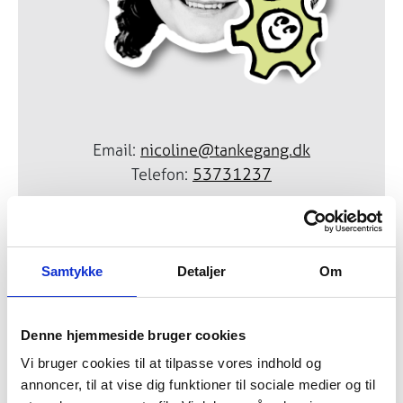
Email:
nicoline@tankegang.dk
Telefon:
53731237
MØNTØRAPP TIL
OPGAVEHÅNDTERING
Samtykke
Detaljer
Om
Kunder
Denne hjemmeside bruger cookies
SONFOR, Vores Elnet, Skanderborg Forsyning,
Vi bruger cookies til at tilpasse vores indhold og
Thisted Varmeforsyning, Fjernvarme Fyn,
annoncer, til at vise dig funktioner til sociale medier og til