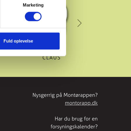
Marketing
Next
Fuld oplevelse
CLAUS
Nysgerrig på Montørappen?
montorapp.dk
Har du brug for en
forsyningskalender?