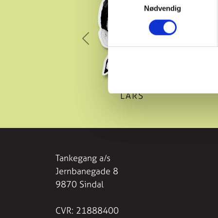
Nødvendig
Previous
LARS
Tankegang a/s
Jernbanegade 8
9870 Sindal
CVR: 21888400