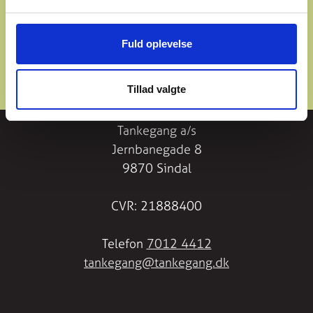
Fuld oplevelse
Previous
Next
MORTEN
SØREN
LARS
STENER
Tillad valgte
Tankegang a/s
Jernbanegade 8
9870 Sindal
CVR: 21888400
Telefon
7012 4412
tankegang@tankegang.dk