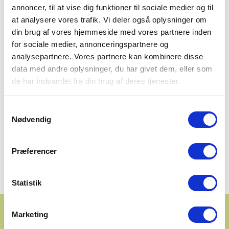
annoncer, til at vise dig funktioner til sociale medier og til
brugervenlige løsninger.
at analysere vores trafik. Vi deler også oplysninger om
din brug af vores hjemmeside med vores partnere inden
Jeg følger løbende med i nye teknologier og
for sociale medier, annonceringspartnere og
digitale tendenser, så løsningerne ikke bare
analysepartnere. Vores partnere kan kombinere disse
fungerer i dag – men også er klar til i morgen.
data med andre oplysninger, du har givet dem, eller som
de har indsamlet fra din brug af deres tjenester.
Jeg trives bedst med komplekse problemstillinger,
hvor teknik og kreativitet går hånd i hånd. Her
Samtykkevalg
Nødvendig
finder jeg ofte de løsninger, der både skaber
værdi for brugeren og giver mening for
forretningen.
Præferencer
Statistik
Marketing
MØD TANKEGÆNGERNE