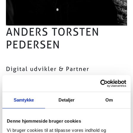
ANDERS TORSTEN
PEDERSEN
Digital udvikler & Partner
Email:
anders@tankegang.dk
Telefon:
53731225
Jeg arbejder med udvikling og implementering af
Samtykke
Detaljer
Om
digitale løsninger – fra idé til færdigt produkt.
Med solid erfaring i både Drupal og WordPress
Denne hjemmeside bruger cookies
samt app-udvikling til iOS og Android hjælper jeg
med at omsætte behov til funktionelle og
Vi bruger cookies til at tilpasse vores indhold og