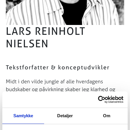
LARS REINHOLT
NIELSEN
Tekstforfatter & konceptudvikler
Midt i den vilde jungle af alle hverdagens
budskaber og påvirkning skaber jeg klarhed og
genveje. Ved at vække opmærksomhed – ellers er
der jo ingen, der opdager, at vi siger noget.
Gennem genkendelighed – så du ikke skal
Samtykke
Detaljer
Om
begynde forfra, men kan bygge videre på det, du
tidligere har kommunikeret.