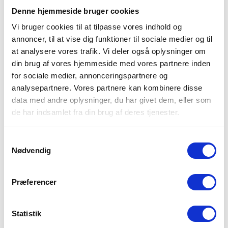
Og med ord og formuleringer, der gør budskaber
Denne hjemmeside bruger cookies
forståelige og relevante.
Vi bruger cookies til at tilpasse vores indhold og
annoncer, til at vise dig funktioner til sociale medier og til
Idéudvikler, ordekvilibrist, konceptmager,
at analysere vores trafik. Vi deler også oplysninger om
din brug af vores hjemmeside med vores partnere inden
kommakaptajn og meget mere.
for sociale medier, annonceringspartnere og
analysepartnere. Vores partnere kan kombinere disse
Jeg er desuden tilknyttet Aalborg Universitets
data med andre oplysninger, du har givet dem, eller som
kommunikationsuddannelse som ekstern lektor.
de har indsamlet fra din brug af deres tjenester.
Uddannelse
Samtykkevalg
Nødvendig
Cand. Mag. i Kommunikation & Semiotik fra
universiteterne i Aalborg & Odense
Præferencer
Digital Markedsføring fra Bigum & Co.
Et utal af småkurser og seminarer fra
Statistik
Reklameskolen, Dansk Sprognævn m.fl.